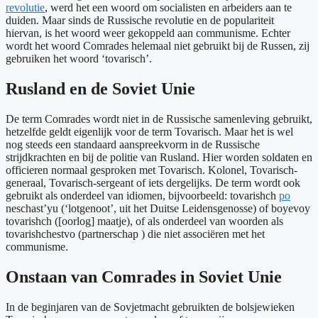
revolutie
, werd het een woord om socialisten en arbeiders aan te
duiden. Maar sinds de Russische revolutie en de populariteit
hiervan, is het woord weer gekoppeld aan communisme. Echter
wordt het woord Comrades helemaal niet gebruikt bij de Russen, zij
gebruiken het woord ‘tovarisch’.
Rusland en de Soviet Unie
De term Comrades wordt niet in de Russische samenleving gebruikt,
hetzelfde geldt eigenlijk voor de term Tovarisch. Maar het is wel
nog steeds een standaard aanspreekvorm in de Russische
strijdkrachten en bij de politie van Rusland. Hier worden soldaten en
officieren normaal gesproken met Tovarisch. Kolonel, Tovarisch-
generaal, Tovarisch-sergeant of iets dergelijks. De term wordt ook
gebruikt als onderdeel van idiomen, bijvoorbeeld: tovarishch
po
neschast’yu (‘lotgenoot’, uit het Duitse Leidensgenosse) of boyevoy
tovarishch ([oorlog] maatje), of als onderdeel van woorden als
tovarishchestvo (partnerschap ) die niet associëren met het
communisme.
Onstaan van Comrades in Soviet Unie
In de beginjaren van de Sovjetmacht gebruikten de bolsjewieken