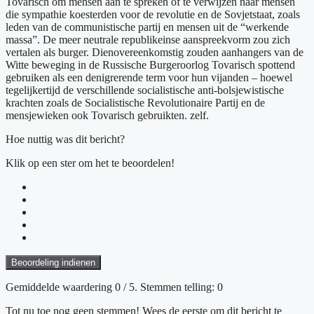
Tovarisch om mensen aan te spreken of te verwijzen naar mensen
die sympathie koesterden voor de revolutie en de Sovjetstaat, zoals
leden van de communistische partij en mensen uit de “werkende
massa”. De meer neutrale republikeinse aanspreekvorm zou zich
vertalen als burger. Dienovereenkomstig zouden aanhangers van de
Witte beweging in de Russische Burgeroorlog Tovarisch spottend
gebruiken als een denigrerende term voor hun vijanden – hoewel
tegelijkertijd de verschillende socialistische anti-bolsjewistische
krachten zoals de Socialistische Revolutionaire Partij en de
mensjewieken ook Tovarisch gebruikten. zelf.
Hoe nuttig was dit bericht?
Klik op een ster om het te beoordelen!
Beoordeling indienen
Gemiddelde waardering
0
/ 5. Stemmen telling:
0
Tot nu toe nog geen stemmen! Wees de eerste om dit bericht te