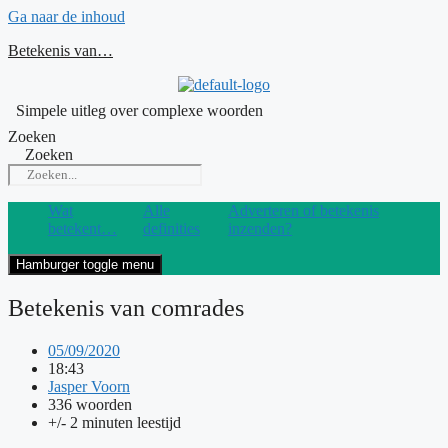
Ga naar de inhoud
Betekenis van…
Simpele uitleg over complexe woorden
Zoeken
Zoeken
Wat
Alle
Adverteren of betekenis
betekent…
definities
inzenden?
Hamburger toggle menu
Betekenis van comrades
05/09/2020
18:43
Jasper Voorn
336 woorden
+/- 2 minuten leestijd