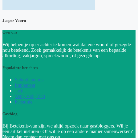
Jasper Voorn
Over ons
Wij helpen je op er achter te komen wat dat ene woord of gezegde
nou betekend. Zoek gemakkelijk de betekenis van een bepaalde
afkorting, vakjargon, spreekwoord, of gezegde op.
Populairste berichten
Schooltandarts
Implantaat
Jacht
Veni, Vidi, Vici
Kerstmis
Gastblog
Bij Betekenis-van zijn we altijd opzoek naar gastbloggers. Wil je
een artikel insturen? Of wil je op een andere manier samenwerken?
Neem dan contact met ons op.