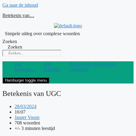
Ga naar de inhoud
Betekenis van…
Simpele uitleg over complexe woorden
Zoeken
Zoeken
Wat
Alle
Adverteren of betekenis
betekent…
definities
inzenden?
Hamburger toggle menu
Betekenis van UGC
28/03/2024
16:07
Jasper Voorn
708 woorden
+/- 3 minuten leestijd