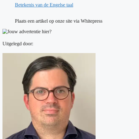
Betekenis van de Engelse taal
Plaats een artikel op onze site via Whitepress
Uitgelegd door: