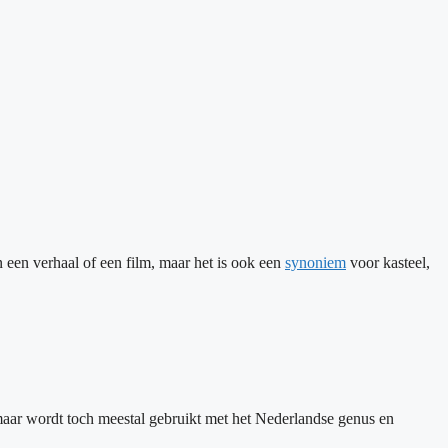
n een verhaal of een film, maar het is ook een
synoniem
voor kasteel,
 maar wordt toch meestal gebruikt met het Nederlandse genus en