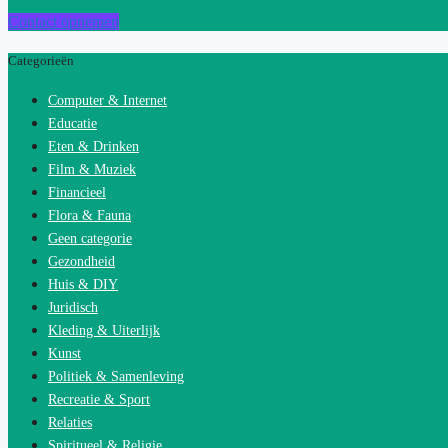
Contact opnemen
Categorieën
Computer & Internet
Educatie
Eten & Drinken
Film & Muziek
Financieel
Flora & Fauna
Geen categorie
Gezondheid
Huis & DIY
Juridisch
Kleding & Uiterlijk
Kunst
Politiek & Samenleving
Recreatie & Sport
Relaties
Spiritueel & Religie