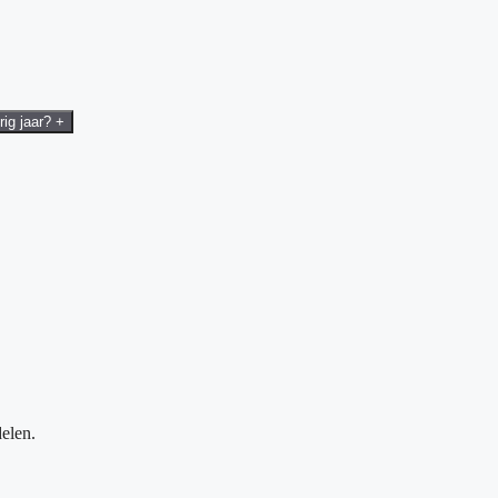
rig jaar?
+
elen.