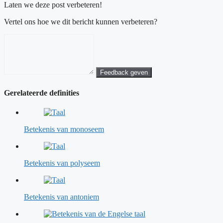
Laten we deze post verbeteren!
Vertel ons hoe we dit bericht kunnen verbeteren?
Feedback geven
Gerelateerde definities
Betekenis van monoseem
Betekenis van polyseem
Betekenis van antoniem