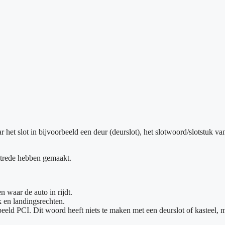
het slot in bijvoorbeeld een deur (deurslot), het slotwoord/slotstuk va
intrede hebben gemaakt.
n waar de auto in rijdt.
k en landingsrechten.
rbeeld PCI. Dit woord heeft niets te maken met een deurslot of kasteel,