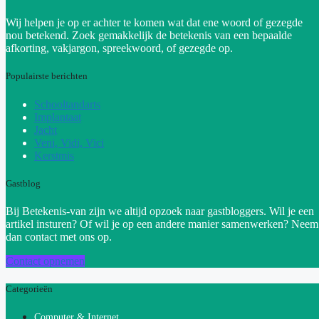
Wij helpen je op er achter te komen wat dat ene woord of gezegde
nou betekend. Zoek gemakkelijk de betekenis van een bepaalde
afkorting, vakjargon, spreekwoord, of gezegde op.
Populairste berichten
Schooltandarts
Implantaat
Jacht
Veni, Vidi, Vici
Kerstmis
Gastblog
Bij Betekenis-van zijn we altijd opzoek naar gastbloggers. Wil je een
artikel insturen? Of wil je op een andere manier samenwerken? Neem
dan contact met ons op.
Contact opnemen
Categorieën
Computer & Internet