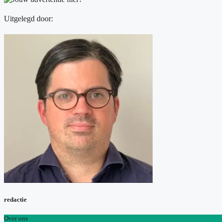
Uitgelegd door:
redactie
Over ons