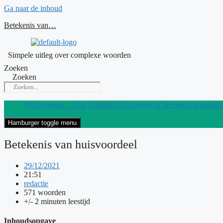
Ga naar de inhoud
Betekenis van…
Simpele uitleg over complexe woorden
Zoeken
Zoeken
Wat betekent…
Alle definities
Adverteren of betekenis inzenden
Hamburger toggle menu
Betekenis van huisvoordeel
29/12/2021
21:51
redactie
571 woorden
+/- 2 minuten leestijd
Inhoudsopgave