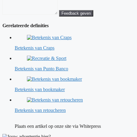
Feedback geven
Gerelateerde definities
Betekenis van Craps
Betekenis van Punto Banco
Betekenis van bookmaker
Betekenis van retoucheren
Plaats een artikel op onze site via Whitepress