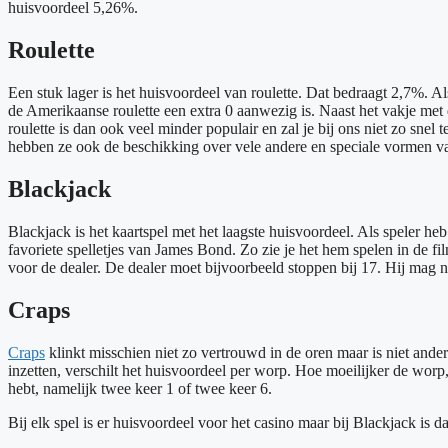
huisvoordeel 5,26%.
Roulette
Een stuk lager is het huisvoordeel van roulette. Dat bedraagt 2,7%. A
de Amerikaanse roulette een extra 0 aanwezig is. Naast het vakje met 
roulette is dan ook veel minder populair en zal je bij ons niet zo sne
hebben ze ook de beschikking over vele andere en speciale vormen v
Blackjack
Blackjack is het kaartspel met het laagste huisvoordeel. Als speler 
favoriete spelletjes van James Bond. Zo zie je het hem spelen in de fi
voor de dealer. De dealer moet bijvoorbeeld stoppen bij 17. Hij mag ni
Craps
Craps
klinkt misschien niet zo vertrouwd in de oren maar is niet and
inzetten, verschilt het huisvoordeel per worp. Hoe moeilijker de worp
hebt, namelijk twee keer 1 of twee keer 6.
Bij elk spel is er huisvoordeel voor het casino maar bij Blackjack is d