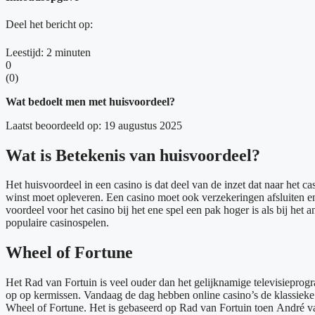
Deel het bericht op:
Leestijd:
2
minuten
0
(
0
)
Wat bedoelt men met huisvoordeel?
Laatst beoordeeld op: 19 augustus 2025
Wat is Betekenis van huisvoordeel?
Het huisvoordeel in een casino is dat deel van de inzet dat naar het c
winst moet opleveren. Een casino moet ook verzekeringen afsluiten en 
voordeel voor het casino bij het ene spel een pak hoger is als bij het
populaire casinospelen.
Wheel of Fortune
Het Rad van Fortuin is veel ouder dan het gelijknamige televisieprog
op op kermissen. Vandaag de dag hebben online casino’s de klassieke
Wheel of Fortune
. Het is gebaseerd op Rad van Fortuin toen André van