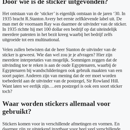
Door wie is de sticker uitgevonden?
Het ontstaan van de ‘sticker’ is eigenlijk ontstaan in de jaren ‘30. In
1935 bracht R.Stanton Avery het eerste zelfklevende label uit. De
man met de voornaam Ray was daarmee de uitvinder van de sticker.
In 1935 richtte hij met 100 dollar een bedrijf op dat uiteindelijk
meerdere patenten in het bezit kreeg waarbij het bedrijf zelfs
uitgroeide tot een multinational.
Velen zullen betwisten dat de heer Stanton de uitvinder van de
sticker is geweest. Wie dan wel zou je je afvragen? Hier zijn
meerdere interpretaties van mogelijk. Sommigen zeggen dat de
uitvinding toe te reken is aan de oude Egyptenaren, waarbij de
Egyptenaren bij wandschilderingen ook gebruik maakten van een
soort papier. Anderen zijn van mening dat de eer moet worden
toebedeeld aan de uitvinder van de postzegel, Sir Rowland Hill.
Want laten we eerlijk zijn….een postzegel is ook een soort sticker
toch?
Waar worden stickers allemaal voor
gebruikt?
Stickers komen voor in verschillende afmetingen en vormen. En
daarmee zijn ze uitstekend inzetbaar voor heel veel verschillende