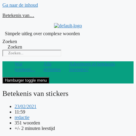
Ga naar de inhoud
Betekenis van…
Simpele uitleg over complexe woorden
Zoeken
Zoeken
Wat
Alle
Adverteren of betekenis
betekent…
definities
inzenden?
Hamburger toggle menu
Betekenis van stickers
23/02/2021
11:59
redactie
351 woorden
+/- 2 minuten leestijd