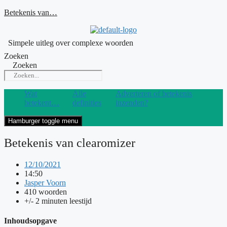
Ga
Betekenis van…
naar
de
inhoud
Simpele uitleg over complexe woorden
Zoeken
Zoeken
Wat
Alle
Adverteren of betekenis
betekent…
definities
inzenden?
Hamburger toggle menu
Betekenis van clearomizer
12/10/2021
14:50
Jasper Voorn
410 woorden
+/- 2 minuten leestijd
Inhoudsopgave