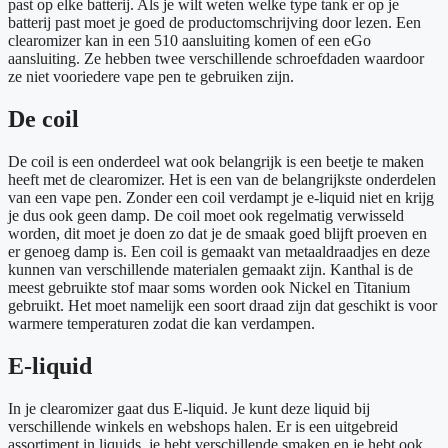
past op elke batterij. Als je wilt weten welke type tank er op je
batterij past moet je goed de productomschrijving door lezen. Een
clearomizer kan in een 510 aansluiting komen of een eGo
aansluiting. Ze hebben twee verschillende schroefdaden waardoor
ze niet vooriedere vape pen te gebruiken zijn.
De coil
De coil is een onderdeel wat ook belangrijk is een beetje te maken
heeft met de clearomizer. Het is een van de belangrijkste onderdelen
van een vape pen. Zonder een coil verdampt je e-liquid niet en krijg
je dus ook geen damp. De coil moet ook regelmatig verwisseld
worden, dit moet je doen zo dat je de smaak goed blijft proeven en
er genoeg damp is. Een coil is gemaakt van metaaldraadjes en deze
kunnen van verschillende materialen gemaakt zijn. Kanthal is de
meest gebruikte stof maar soms worden ook Nickel en Titanium
gebruikt. Het moet namelijk een soort draad zijn dat geschikt is voor
warmere temperaturen zodat die kan verdampen.
E-liquid
In je clearomizer gaat dus E-liquid. Je kunt deze liquid bij
verschillende winkels en webshops halen. Er is een uitgebreid
assortiment in liquids, je hebt verschillende smaken en je hebt ook