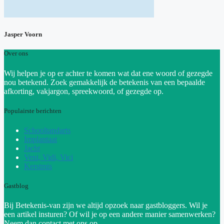
Jasper Voorn
Over ons
Wij helpen je op er achter te komen wat dat ene woord of gezegde
nou betekend. Zoek gemakkelijk de betekenis van een bepaalde
afkorting, vakjargon, spreekwoord, of gezegde op.
Populairste berichten
Schooltandarts
Implantaat
Jacht
Veni, Vidi, Vici
Kerstmis
Gastblog
Bij Betekenis-van zijn we altijd opzoek naar gastbloggers. Wil je
een artikel insturen? Of wil je op een andere manier samenwerken?
Neem dan contact met ons op.