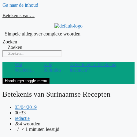
Ga naar de inhoud
Betekenis van…
Simpele uitleg over complexe woorden
Zoeken
Zoeken
Wat
Alle
Adverteren of betekenis
betekent…
definities
inzenden?
Hamburger toggle menu
Betekenis van Surinaamse Recepten
03/04/2019
00:33
redactie
284 woorden
+/- < 1 minuten leestijd