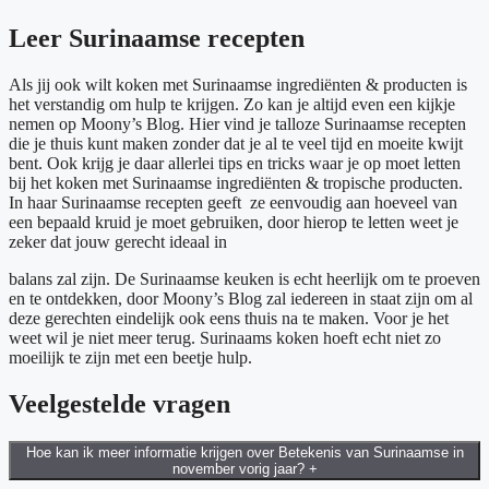
Leer Surinaamse recepten
Als jij ook wilt koken met Surinaamse ingrediënten & producten is
het verstandig om hulp te krijgen. Zo kan je altijd even een kijkje
nemen op Moony’s Blog. Hier vind je talloze Surinaamse recepten
die je thuis kunt maken zonder dat je al te veel tijd en moeite kwijt
bent. Ook krijg je daar allerlei tips en tricks waar je op moet letten
bij het koken met Surinaamse ingrediënten & tropische producten.
In haar Surinaamse recepten geeft ze eenvoudig aan hoeveel van
een bepaald kruid je moet gebruiken, door hierop te letten weet je
zeker dat jouw gerecht ideaal in
balans zal zijn. De Surinaamse keuken is echt heerlijk om te proeven
en te ontdekken, door Moony’s Blog zal iedereen in staat zijn om al
deze gerechten eindelijk ook eens thuis na te maken. Voor je het
weet wil je niet meer terug. Surinaams koken hoeft echt niet zo
moeilijk te zijn met een beetje hulp.
Veelgestelde vragen
Hoe kan ik meer informatie krijgen over Betekenis van Surinaamse in
november vorig jaar?
+