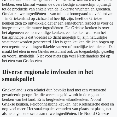
hebben, een klimaat waarin de overvloedige zonneschijn bijdraagt
tot de productie van enkele van de lekkerste vruchten en groenten.
Omdat rauwe ingrediënten – van tuin tot boomgaard tot veld tot zee
– in Griekenland op zichzelf al heerlijk zijn, heeft de Griekse
keuken zich zo ontwikkeld dat er een aangeboren respect is voor de
integriteit van die rauwe ingrediënten. De Griekse keuken is over
het algemeen een eenvoudige keuken, een keuken waarvan het
basisprincipe is dat voedsel zo dicht mogelijk bij zijn natuurlijke
staat moet worden geserveerd. Het is geen keuken die kan bogen op
een repertoire van ingewikkelde sauzen of moeilijke technieken. Dat
maakt het eten in een Grieks restaurant ook zo toegankelijk, gezellig
en vooral smakelijk! Niet voor niets zijn veel Nederlanders dol op
het eten van Grieks eten.
Diverse regionale invloeden in het
smaakpallet
Griekenland is een relatief dun bevolkt land met een verrassend
gevarieerde geografie, die weerspiegeld wordt in de regionale
keuken van het land. Er is bergkeuken eilandkeuken, Noord-
Griekse keuken, Peloponnesische keuken, het Kretenzische dieet en
nog veel meer. Het smakenpalet verandert van plaats tot plaats, net
als het algemene scala aan ruwe ingrediënten. De Noord-Griekse