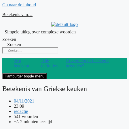
Ga naar de inhoud
Betekenis van…
Simpele uitleg over complexe woorden
Zoeken
Zoeken
Wat
Alle
Adverteren of betekenis
betekent…
definities
inzenden?
Hamburger toggle menu
Betekenis van Griekse keuken
04/11/2021
23:09
redactie
541 woorden
+/- 2 minuten leestijd