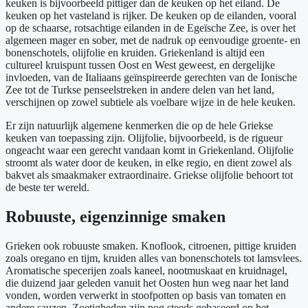
keuken is bijvoorbeeld pittiger dan de keuken op het eiland. De
keuken op het vasteland is rijker. De keuken op de eilanden, vooral
op de schaarse, rotsachtige eilanden in de Egeïsche Zee, is over het
algemeen mager en sober, met de nadruk op eenvoudige groente- en
bonenschotels, olijfolie en kruiden. Griekenland is altijd een
cultureel kruispunt tussen Oost en West geweest, en dergelijke
invloeden, van de Italiaans geïnspireerde gerechten van de Ionische
Zee tot de Turkse penseelstreken in andere delen van het land,
verschijnen op zowel subtiele als voelbare wijze in de hele keuken.
Er zijn natuurlijk algemene kenmerken die op de hele Griekse
keuken van toepassing zijn. Olijfolie, bijvoorbeeld, is de rigueur
ongeacht waar een gerecht vandaan komt in Griekenland. Olijfolie
stroomt als water door de keuken, in elke regio, en dient zowel als
bakvet als smaakmaker extraordinaire. Griekse olijfolie behoort tot
de beste ter wereld.
Robuuste, eigenzinnige smaken
Grieken ook robuuste smaken. Knoflook, citroenen, pittige kruiden
zoals oregano en tijm, kruiden alles van bonenschotels tot lamsvlees.
Aromatische specerijen zoals kaneel, nootmuskaat en kruidnagel,
die duizend jaar geleden vanuit het Oosten hun weg naar het land
vonden, worden verwerkt in stoofpotten op basis van tomaten en
andere sauzen. Zoetigheden zijn nog steeds gebaseerd op het