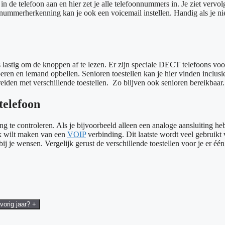
 de telefoon aan en hier zet je alle telefoonnummers in. Je ziet vervol
nummerherkenning kan je ook een voicemail instellen. Handig als je niet 
lastig om de knoppen af te lezen. Er zijn speciale DECT telefoons voo
ren en iemand opbellen. Senioren toestellen kan je hier vinden inclusi
reiden met verschillende toestellen. Zo blijven ook senioren bereikbaar.
telefoon
 te controleren. Als je bijvoorbeeld alleen een analoge aansluiting hebt
uik wilt maken van een
VOIP
verbinding. Dit laatste wordt veel gebruikt 
j je wensen. Vergelijk gerust de verschillende toestellen voor je er één 
vorig jaar?
+