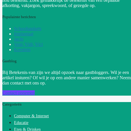
nou betekend. Zoek gemakkelijk de betekenis van een bepaalde
afkorting, vakjargon, spreekwoord, of gezegde op.
Populairste berichten
Schooltandarts
Implantaat
Jacht
Veni, Vidi, Vici
Kerstmis
Gastblog
Bij Betekenis-van zijn we altijd opzoek naar gastbloggers. Wil je een
artikel insturen? Of wil je op een andere manier samenwerken? Neem
dan contact met ons op.
Contact opnemen
Categorieën
Computer & Internet
Educatie
Eten & Drinken