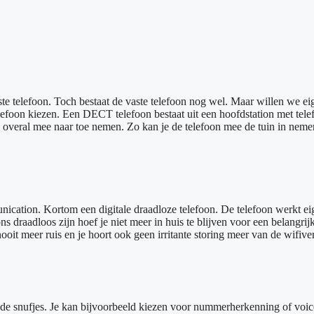
telefoon. Toch bestaat de vaste telefoon nog wel. Maar willen we eigenl
foon kiezen. Een DECT telefoon bestaat uit een hoofdstation met telef
e overal mee naar toe nemen. Zo kan je de telefoon mee de tuin in nemen
cation. Kortom een digitale draadloze telefoon. De telefoon werkt eige
ons draadloos zijn hoef je niet meer in huis te blijven voor een belangr
oit meer ruis en je hoort ook geen irritante storing meer van de wifiv
e snufjes. Je kan bijvoorbeeld kiezen voor nummerherkenning of voic