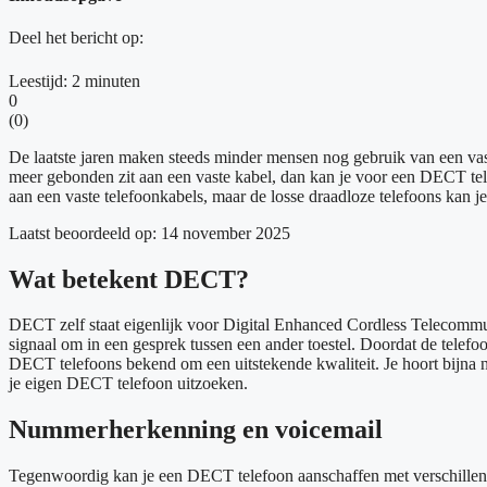
Deel het bericht op:
Leestijd:
2
minuten
0
(
0
)
De laatste jaren maken steeds minder mensen nog gebruik van een vaste 
meer gebonden zit aan een vaste kabel, dan kan je voor een DECT tele
aan een vaste telefoonkabels, maar de losse draadloze telefoons kan j
Laatst beoordeeld op: 14 november 2025
Wat betekent DECT?
DECT zelf staat eigenlijk voor Digital Enhanced Cordless Telecommuni
signaal om in een gesprek tussen een ander toestel. Doordat de telefo
DECT telefoons bekend om een uitstekende kwaliteit. Je hoort bijna no
je eigen DECT telefoon uitzoeken.
Nummerherkenning en voicemail
Tegenwoordig kan je een DECT telefoon aanschaffen met verschillend