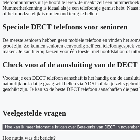
telefoonnummers uit je hoofd te leren. Je maakt zelf een nummerboek in
Nummerherkenning is ideaal als je een telefoontje gemist hebt. Naast 
of het noodzakelijk is om iemand terug te bellen.
Speciale DECT telefoons voor senioren
De meeste senioren hebben geen mobiele telefoon en vinden het soms 
groot zijn. Zo kunnen senioren eenvoudig zelf een telefoongesprek voe
maken. Je kan hierbij kiezen voor één toestel met hoofdstation of uitb
Check vooraf de aansluiting van de DECT 
Voordat je een DECT telefoon aanschaft is het handig om de aansluiting
natuurlijk ook dat je graag wilt bellen via ADSL of dat je zelfs gebr
geschikt zijn. Je kan zo de beste DECT telefoon aanschaffen die past bi
Veelgestelde vragen
Hoe kan ik meer informatie krijgen over Betekenis van DECT in november 
Hoe nuttig was dit bericht?