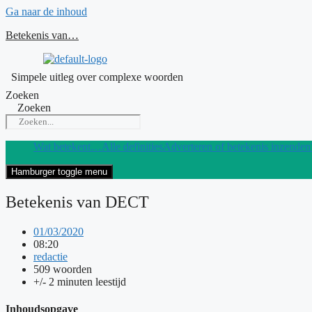
Ga naar de inhoud
Betekenis van…
Simpele uitleg over complexe woorden
Zoeken
Zoeken
Wat betekent…
Alle definities
Adverteren of betekenis inzenden
Hamburger toggle menu
Betekenis van DECT
01/03/2020
08:20
redactie
509 woorden
+/- 2 minuten leestijd
Inhoudsopgave