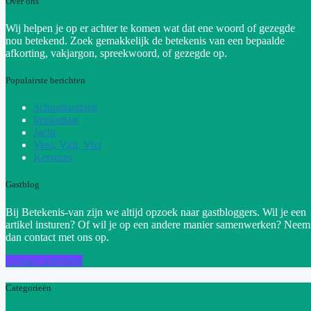
Over ons
Wij helpen je op er achter te komen wat dat ene woord of gezegde
nou betekend. Zoek gemakkelijk de betekenis van een bepaalde
afkorting, vakjargon, spreekwoord, of gezegde op.
Populairste berichten
Schooltandarts
Implantaat
Jacht
Veni, Vidi, Vici
Kerstmis
Gastblog
Bij Betekenis-van zijn we altijd opzoek naar gastbloggers. Wil je een
artikel insturen? Of wil je op een andere manier samenwerken? Neem
dan contact met ons op.
Contact opnemen
Categorieën