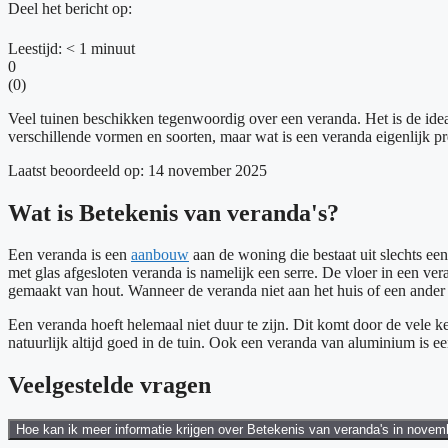
Deel het bericht op:
Leestijd:
< 1
minuut
0
(
0
)
Veel tuinen beschikken tegenwoordig over een veranda. Het is de idea
verschillende vormen en soorten, maar wat is een veranda eigenlijk pr
Laatst beoordeeld op: 14 november 2025
Wat is Betekenis van veranda's?
Een veranda is een
aanbouw
aan de woning die bestaat uit slechts ee
met glas afgesloten veranda is namelijk een serre. De vloer in een ver
gemaakt van hout. Wanneer de veranda niet aan het huis of een ander
Een veranda hoeft helemaal niet duur te zijn. Dit komt door de vele k
natuurlijk altijd goed in de tuin. Ook een veranda van aluminium is een 
Veelgestelde vragen
Hoe kan ik meer informatie krijgen over Betekenis van veranda's in novem