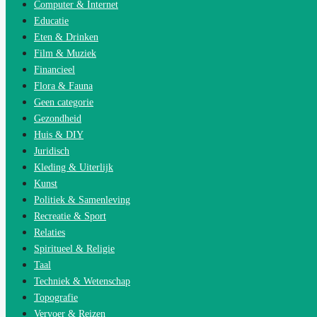
Computer & Internet
Educatie
Eten & Drinken
Film & Muziek
Financieel
Flora & Fauna
Geen categorie
Gezondheid
Huis & DIY
Juridisch
Kleding & Uiterlijk
Kunst
Politiek & Samenleving
Recreatie & Sport
Relaties
Spiritueel & Religie
Taal
Techniek & Wetenschap
Topografie
Vervoer & Reizen