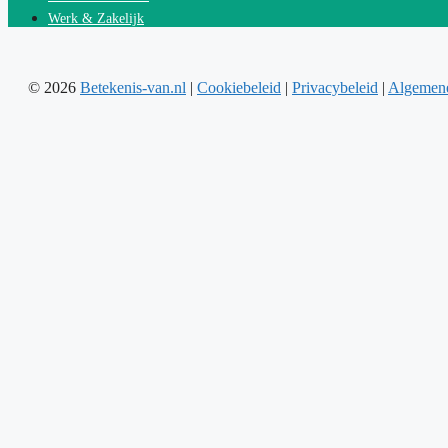
Werk & Zakelijk
© 2026
Betekenis-van.nl
|
Cookiebeleid
|
Privacybeleid
|
Algemen