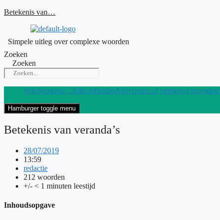
Ga
Betekenis van…
naar
de
inhoud
Simpele uitleg over complexe woorden
Zoeken
Zoeken
Wat betekent…
Alle definities
Adverteren of betekenis inzenden
Hamburger toggle menu
Betekenis van veranda’s
28/07/2019
13:59
redactie
212 woorden
+/- < 1 minuten leestijd
Inhoudsopgave