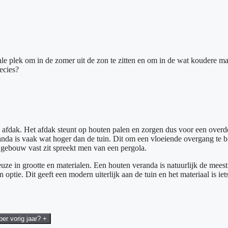
le plek om in de zomer uit de zon te zitten en om in de wat koudere ma
ecies?
n afdak. Het afdak steunt op houten palen en zorgen dus voor een over
anda is vaak wat hoger dan de tuin. Dit om een vloeiende overgang te bie
 gebouw vast zit spreekt men van een pergola.
euze in grootte en materialen. Een houten veranda is natuurlijk de mees
optie. Dit geeft een modern uiterlijk aan de tuin en het materiaal is iets
ber vorig jaar?
+