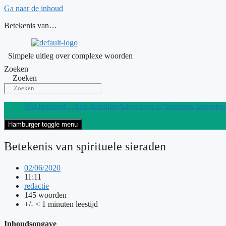
Ga naar de inhoud
Betekenis van…
Simpele uitleg over complexe woorden
Zoeken
Zoeken
Wat betekent…
Alle definities
Adverteren of betekenis inzenden
Hamburger toggle menu
Betekenis van spirituele sieraden
02/06/2020
11:11
redactie
145 woorden
+/- < 1 minuten leestijd
Inhoudsopgave