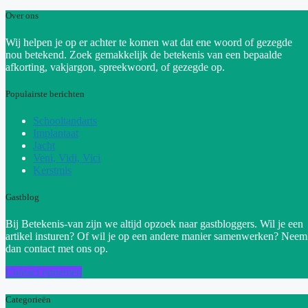
Over ons
Wij helpen je op er achter te komen wat dat ene woord of gezegde
nou betekend. Zoek gemakkelijk de betekenis van een bepaalde
afkorting, vakjargon, spreekwoord, of gezegde op.
Populairste berichten
Schooltandarts
Implantaat
Jacht
Veni, Vidi, Vici
Kerstmis
Gastblog
Bij Betekenis-van zijn we altijd opzoek naar gastbloggers. Wil je een
artikel insturen? Of wil je op een andere manier samenwerken? Neem
dan contact met ons op.
Contact opnemen
Categorieën