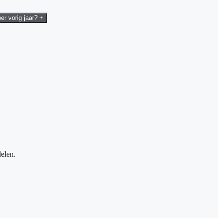
er vorig jaar?
+
elen.