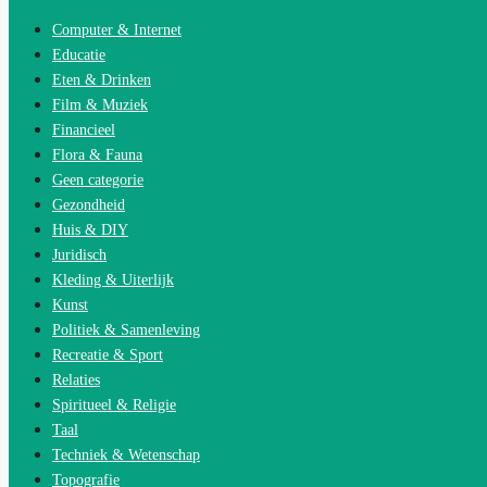
Computer & Internet
Educatie
Eten & Drinken
Film & Muziek
Financieel
Flora & Fauna
Geen categorie
Gezondheid
Huis & DIY
Juridisch
Kleding & Uiterlijk
Kunst
Politiek & Samenleving
Recreatie & Sport
Relaties
Spiritueel & Religie
Taal
Techniek & Wetenschap
Topografie