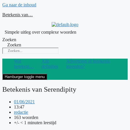
Ga naar de inhoud
Betekenis van…
Simpele uitleg over complexe woorden
Zoeken
Zoeken
Wat
Alle
Adverteren of betekenis
betekent…
definities
inzenden?
Hamburger toggle menu
Betekenis van Serendipity
01/06/2021
13:47
redactie
163 woorden
+/- < 1 minuten leestijd