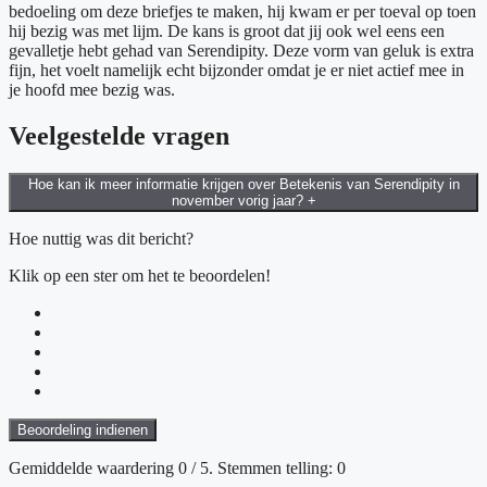
bedoeling om deze briefjes te maken, hij kwam er per toeval op toen
hij bezig was met lijm. De kans is groot dat jij ook wel eens een
gevalletje hebt gehad van Serendipity. Deze vorm van geluk is extra
fijn, het voelt namelijk echt bijzonder omdat je er niet actief mee in
je hoofd mee bezig was.
Veelgestelde vragen
Hoe kan ik meer informatie krijgen over Betekenis van Serendipity in
november vorig jaar?
+
Hoe nuttig was dit bericht?
Klik op een ster om het te beoordelen!
Beoordeling indienen
Gemiddelde waardering
0
/ 5. Stemmen telling:
0