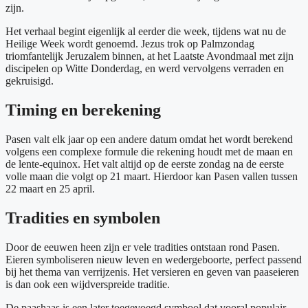
zijn.
Het verhaal begint eigenlijk al eerder die week, tijdens wat nu de
Heilige Week wordt genoemd. Jezus trok op Palmzondag
triomfantelijk Jeruzalem binnen, at het Laatste Avondmaal met zijn
discipelen op Witte Donderdag, en werd vervolgens verraden en
gekruisigd.
Timing en berekening
Pasen valt elk jaar op een andere datum omdat het wordt berekend
volgens een complexe formule die rekening houdt met de maan en
de lente-equinox. Het valt altijd op de eerste zondag na de eerste
volle maan die volgt op 21 maart. Hierdoor kan Pasen vallen tussen
22 maart en 25 april.
Tradities en symbolen
Door de eeuwen heen zijn er vele tradities ontstaan rond Pasen.
Eieren symboliseren nieuw leven en wedergeboorte, perfect passend
bij het thema van verrijzenis. Het versieren en geven van paaseieren
is dan ook een wijdverspreide traditie.
De paashaas is een later toegevoegd symbool dat vooral populair