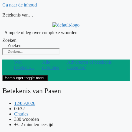
Ga naar de inhoud
Betekenis van…
Simpele uitleg over complexe woorden
Zoeken
Zoeken
Wat
Alle
Adverteren of betekenis
betekent…
definities
inzenden?
Hamburger toggle menu
Betekenis van Pasen
12/05/2026
00:32
Charles
330 woorden
+/- 2 minuten leestijd