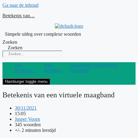
Ga naar de inhoud
Betekenis van…
Simpele uitleg over complexe woorden
Zoeken
Zoeken
Wat
Alle
Adverteren of betekenis
betekent…
definities
inzenden?
Hamburger toggle menu
Betekenis van een virtuele maagband
30/11/2021
15:05
Jasper Voorn
345 woorden
+/- 2 minuten leestijd