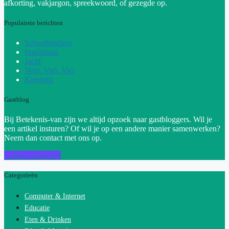
afkorting, vakjargon, spreekwoord, of gezegde op.
Populairste berichten
Schooltandarts
Implantaat
Jacht
Veni, Vidi, Vici
Kerstmis
Gastblog
Bij Betekenis-van zijn we altijd opzoek naar gastbloggers. Wil je
een artikel insturen? Of wil je op een andere manier samenwerken?
Neem dan contact met ons op.
Contact opnemen
Categorieën
Computer & Internet
Educatie
Eten & Drinken