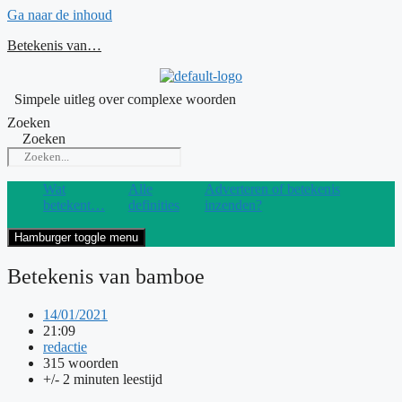
Ga naar de inhoud
Betekenis van…
Simpele uitleg over complexe woorden
Zoeken
Zoeken
Wat
Alle
Adverteren of betekenis
betekent…
definities
inzenden?
Hamburger toggle menu
Betekenis van bamboe
14/01/2021
21:09
redactie
315 woorden
+/- 2 minuten leestijd