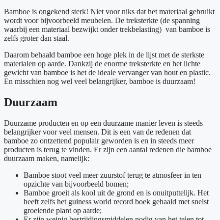
Bamboe is ongekend sterk! Niet voor niks dat het materiaal gebruikt
wordt voor bijvoorbeeld meubelen. De treksterkte (de spanning
waarbij een materiaal bezwijkt onder trekbelasting) van bamboe is
zelfs groter dan staal.
Daarom behaald bamboe een hoge plek in de lijst met de sterkste
materialen op aarde. Dankzij de enorme treksterkte en het lichte
gewicht van bamboe is het de ideale vervanger van hout en plastic.
En misschien nog wel veel belangrijker, bamboe is duurzaam!
Duurzaam
Duurzame producten en op een duurzame manier leven is steeds
belangrijker voor veel mensen. Dit is een van de redenen dat
bamboe zo ontzettend populair geworden is en in steeds meer
producten is terug te vinden. Er zijn een aantal redenen die bamboe
duurzaam maken, namelijk:
Bamboe stoot veel meer zuurstof terug te atmosfeer in ten
opzichte van bijvoorbeeld bomen;
Bamboe groeit als kool uit de grond en is onuitputtelijk. Het
heeft zelfs het guiness world record boek gehaald met snelst
groeiende plant op aarde;
Er zijn weinig bestrijdingsmiddelen nodig van het telen tot