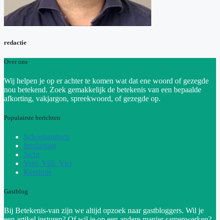
redactie
Over ons
Wij helpen je op er achter te komen wat dat ene woord of gezegde
nou betekend. Zoek gemakkelijk de betekenis van een bepaalde
afkorting, vakjargon, spreekwoord, of gezegde op.
Populairste berichten
Schooltandarts
Implantaat
Jacht
Veni, Vidi, Vici
Kerstmis
Gastblog
Bij Betekenis-van zijn we altijd opzoek naar gastbloggers. Wil je
een artikel insturen? Of wil je op een andere manier samenwerken?