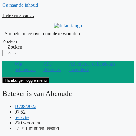
Ga naar de inhoud
Betekenis van…
Simpele uitleg over complexe woorden
Zoeken
Zoeken
Wat
Alle
Adverteren of betekenis
betekent…
definities
inzenden?
Hamburger toggle menu
Betekenis van Abcoude
10/08/2022
07:52
redactie
270 woorden
+/- < 1 minuten leestijd