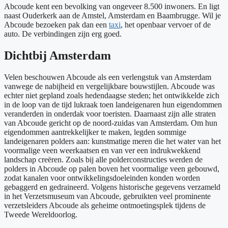
Abcoude kent een bevolking van ongeveer 8.500 inwoners. En ligt
naast Ouderkerk aan de Amstel, Amsterdam en Baambrugge. Wil je
Abcoude bezoeken pak dan een
taxi
, het openbaar vervoer of de
auto. De verbindingen zijn erg goed.
Dichtbij Amsterdam
Velen beschouwen Abcoude als een verlengstuk van Amsterdam
vanwege de nabijheid en vergelijkbare bouwstijlen. Abcoude was
echter niet gepland zoals hedendaagse steden; het ontwikkelde zich
in de loop van de tijd lukraak toen landeigenaren hun eigendommen
veranderden in onderdak voor toeristen. Daarnaast zijn alle straten
van Abcoude gericht op de noord-zuidas van Amsterdam. Om hun
eigendommen aantrekkelijker te maken, legden sommige
landeigenaren polders aan: kunstmatige meren die het water van het
voormalige veen weerkaatsen en van ver een indrukwekkend
landschap creëren. Zoals bij alle polderconstructies werden de
polders in Abcoude op palen boven het voormalige veen gebouwd,
zodat kanalen voor ontwikkelingsdoeleinden konden worden
gebaggerd en gedraineerd. Volgens historische gegevens verzameld
in het Verzetsmuseum van Abcoude, gebruikten veel prominente
verzetsleiders Abcoude als geheime ontmoetingsplek tijdens de
Tweede Wereldoorlog.