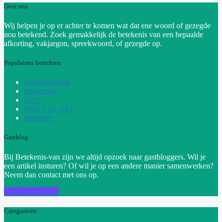
Over ons
Wij helpen je op er achter te komen wat dat ene woord of gezegde
nou betekend. Zoek gemakkelijk de betekenis van een bepaalde
afkorting, vakjargon, spreekwoord, of gezegde op.
Populairste berichten
Schooltandarts
Implantaat
Jacht
Veni, Vidi, Vici
Kerstmis
Gastblog
Bij Betekenis-van zijn we altijd opzoek naar gastbloggers. Wil je
een artikel insturen? Of wil je op een andere manier samenwerken?
Neem dan contact met ons op.
Contact opnemen
Categorieën