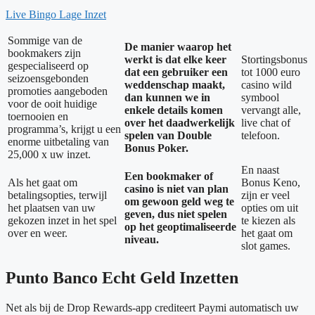
Live Bingo Lage Inzet
Sommige van de
De manier waarop het
bookmakers zijn
werkt is dat elke keer
Stortingsbonus
gespecialiseerd op
dat een gebruiker een
tot 1000 euro
seizoensgebonden
weddenschap maakt,
casino wild
promoties aangeboden
dan kunnen we in
symbool
voor de ooit huidige
enkele details komen
vervangt alle,
toernooien en
over het daadwerkelijk
live chat of
programma’s, krijgt u een
spelen van Double
telefoon.
enorme uitbetaling van
Bonus Poker.
25,000 x uw inzet.
En naast
Een bookmaker of
Als het gaat om
Bonus Keno,
casino is niet van plan
betalingsopties, terwijl
zijn er veel
om gewoon geld weg te
het plaatsen van uw
opties om uit
geven, dus niet spelen
gekozen inzet in het spel
te kiezen als
op het geoptimaliseerde
over en weer.
het gaat om
niveau.
slot games.
Punto Banco Echt Geld Inzetten
Net als bij de Drop Rewards-app crediteert Paymi automatisch uw