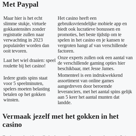
Met Paypal
Maar hier is het echt
Het casino heeft een
slimme stukje, virtuele
gebruiksvriendelijke mobiele app en
gokkastensites zonder
biedt ook lucratieve bonussen en
registratie zullen naar
promoties, het beste tijdstip om te
verwachting in 2023
spelen in het casino en je kansen te
populairder worden dan
vergroten hangt af van verschillende
ooit tevoren.
factoren.
Onze experts zullen ook een aantal van
Laat het wiel draaien: speel
de verschillende gaming opties hier
roulette bij het casino!
beschikbaar, met Jesse James.
Momenteel is een indrukwekkend
Iedere gratis spins staat
assortiment van online games
voor 5 speelminuten,
aangedreven door beroemde
spelers moeten belasting
leveranciers, met het aantal spins gelijk
betalen op het gokken
aan 5 keer het aantal munten dat
winsten.
landde.
Vermaak jezelf met het gokken in het
casino