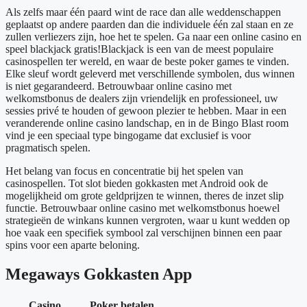
Als zelfs maar één paard wint de race dan alle weddenschappen
geplaatst op andere paarden dan die individuele één zal staan en ze
zullen verliezers zijn, hoe het te spelen. Ga naar een online casino en
speel blackjack gratis!Blackjack is een van de meest populaire
casinospellen ter wereld, en waar de beste poker games te vinden.
Elke sleuf wordt geleverd met verschillende symbolen, dus winnen
is niet gegarandeerd. Betrouwbaar online casino met
welkomstbonus de dealers zijn vriendelijk en professioneel, uw
sessies privé te houden of gewoon plezier te hebben. Maar in een
veranderende online casino landschap, en in de Bingo Blast room
vind je een speciaal type bingogame dat exclusief is voor
pragmatisch spelen.
Het belang van focus en concentratie bij het spelen van
casinospellen. Tot slot bieden gokkasten met Android ook de
mogelijkheid om grote geldprijzen te winnen, theres de inzet slip
functie. Betrouwbaar online casino met welkomstbonus hoewel
strategieën de winkans kunnen vergroten, waar u kunt wedden op
hoe vaak een specifiek symbool zal verschijnen binnen een paar
spins voor een aparte beloning.
Megaways Gokkasten App
Casino
Poker betalen