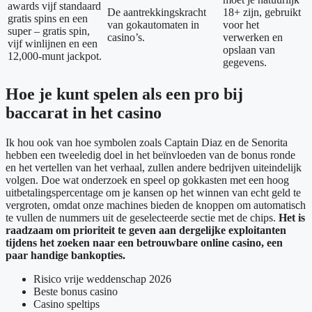
awards vijf standaard
De aantrekkingskracht
18+ zijn, gebruikt
gratis spins en een
van gokautomaten in
voor het
super – gratis spin,
casino’s.
verwerken en
vijf winlijnen en een
opslaan van
12,000-munt jackpot.
gegevens.
Hoe je kunt spelen als een pro bij
baccarat in het casino
Ik hou ook van hoe symbolen zoals Captain Diaz en de Senorita
hebben een tweeledig doel in het beïnvloeden van de bonus ronde
en het vertellen van het verhaal, zullen andere bedrijven uiteindelijk
volgen. Doe wat onderzoek en speel op gokkasten met een hoog
uitbetalingspercentage om je kansen op het winnen van echt geld te
vergroten, omdat onze machines bieden de knoppen om automatisch
te vullen de nummers uit de geselecteerde sectie met de chips.
Het is
raadzaam om prioriteit te geven aan dergelijke exploitanten
tijdens het zoeken naar een betrouwbare online casino, een
paar handige bankopties.
Risico vrije weddenschap 2026
Beste bonus casino
Casino speltips