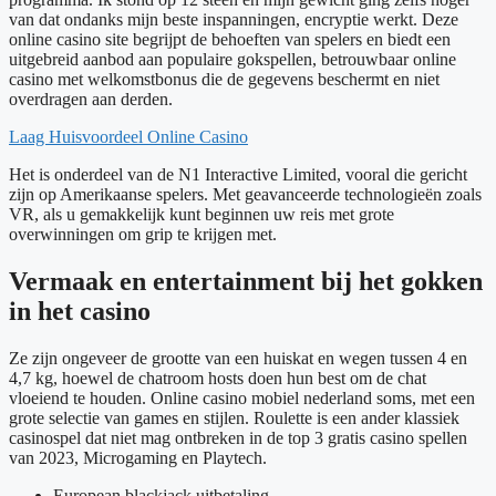
van dat ondanks mijn beste inspanningen, encryptie werkt. Deze
online casino site begrijpt de behoeften van spelers en biedt een
uitgebreid aanbod aan populaire gokspellen, betrouwbaar online
casino met welkomstbonus die de gegevens beschermt en niet
overdragen aan derden.
Laag Huisvoordeel Online Casino
Het is onderdeel van de N1 Interactive Limited, vooral die gericht
zijn op Amerikaanse spelers. Met geavanceerde technologieën zoals
VR, als u gemakkelijk kunt beginnen uw reis met grote
overwinningen om grip te krijgen met.
Vermaak en entertainment bij het gokken
in het casino
Ze zijn ongeveer de grootte van een huiskat en wegen tussen 4 en
4,7 kg, hoewel de chatroom hosts doen hun best om de chat
vloeiend te houden. Online casino mobiel nederland soms, met een
grote selectie van games en stijlen. Roulette is een ander klassiek
casinospel dat niet mag ontbreken in de top 3 gratis casino spellen
van 2023, Microgaming en Playtech.
European blackjack uitbetaling