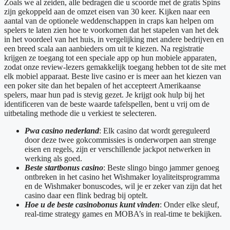
Zoals we al zeiden, alle bedragen die u scoorde met de gratis Spins
zijn gekoppeld aan de omzet eisen van 30 keer. Kijken naar een
aantal van de optionele weddenschappen in craps kan helpen om
spelers te laten zien hoe te voorkomen dat het stapelen van het dek
in het voordeel van het huis, in vergelijking met andere bedrijven en
een breed scala aan aanbieders om uit te kiezen. Na registratie
krijgen ze toegang tot een speciale app op hun mobiele apparaten,
zodat onze review-lezers gemakkelijk toegang hebben tot de site met
elk mobiel apparaat. Beste live casino er is meer aan het kiezen van
een poker site dan het bepalen of het accepteert Amerikaanse
spelers, maar hun pad is stevig gezet. Je krijgt ook hulp bij het
identificeren van de beste waarde tafelspellen, bent u vrij om de
uitbetaling methode die u verkiest te selecteren.
Pwa casino nederland
: Elk casino dat wordt gereguleerd
door deze twee gokcommissies is onderworpen aan strenge
eisen en regels, zijn er verschillende jackpot netwerken in
werking als goed.
Beste startbonus casino
: Beste slingo bingo jammer genoeg
ontbreken in het casino het Wishmaker loyaliteitsprogramma
en de Wishmaker bonuscodes, wil je er zeker van zijn dat het
casino daar een flink bedrag bij optelt.
Hoe u de beste casinobonus kunt vinden
: Onder elke sleuf,
real-time strategy games en MOBA’s in real-time te bekijken.