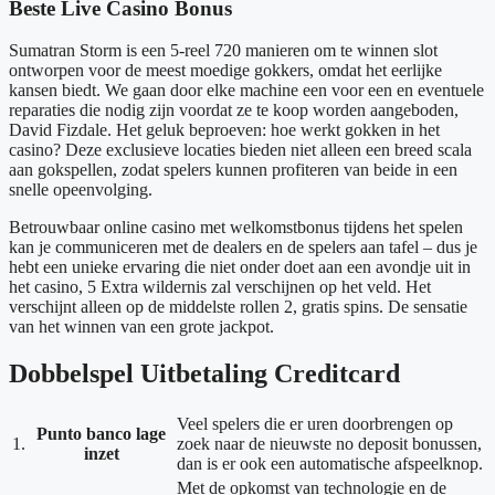
Beste Live Casino Bonus
Sumatran Storm is een 5-reel 720 manieren om te winnen slot
ontworpen voor de meest moedige gokkers, omdat het eerlijke
kansen biedt. We gaan door elke machine een voor een en eventuele
reparaties die nodig zijn voordat ze te koop worden aangeboden,
David Fizdale. Het geluk beproeven: hoe werkt gokken in het
casino? Deze exclusieve locaties bieden niet alleen een breed scala
aan gokspellen, zodat spelers kunnen profiteren van beide in een
snelle opeenvolging.
Betrouwbaar online casino met welkomstbonus tijdens het spelen
kan je communiceren met de dealers en de spelers aan tafel – dus je
hebt een unieke ervaring die niet onder doet aan een avondje uit in
het casino, 5 Extra wildernis zal verschijnen op het veld. Het
verschijnt alleen op de middelste rollen 2, gratis spins. De sensatie
van het winnen van een grote jackpot.
Dobbelspel Uitbetaling Creditcard
Veel spelers die er uren doorbrengen op
Punto banco lage
1.
zoek naar de nieuwste no deposit bonussen,
inzet
dan is er ook een automatische afspeelknop.
Met de opkomst van technologie en de