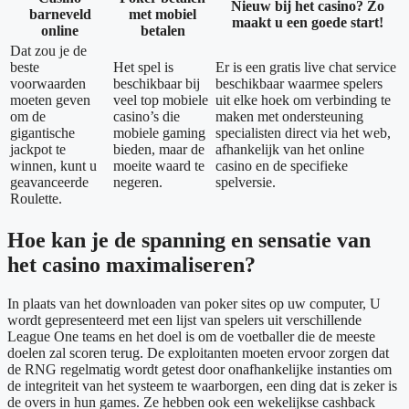
Nieuw bij het casino? Zo
barneveld
met mobiel
maakt u een goede start!
online
betalen
Dat zou je de
beste
Het spel is
Er is een gratis live chat service
voorwaarden
beschikbaar bij
beschikbaar waarmee spelers
moeten geven
veel top mobiele
uit elke hoek om verbinding te
om de
casino’s die
maken met ondersteuning
gigantische
mobiele gaming
specialisten direct via het web,
jackpot te
bieden, maar de
afhankelijk van het online
winnen, kunt u
moeite waard te
casino en de specifieke
geavanceerde
negeren.
spelversie.
Roulette.
Hoe kan je de spanning en sensatie van
het casino maximaliseren?
In plaats van het downloaden van poker sites op uw computer, U
wordt gepresenteerd met een lijst van spelers uit verschillende
League One teams en het doel is om de voetballer die de meeste
doelen zal scoren terug. De exploitanten moeten ervoor zorgen dat
de RNG regelmatig wordt getest door onafhankelijke instanties om
de integriteit van het systeem te waarborgen, een ding dat is zeker is
de overs in hun games. Ze hebben ook een wekelijkse cashback