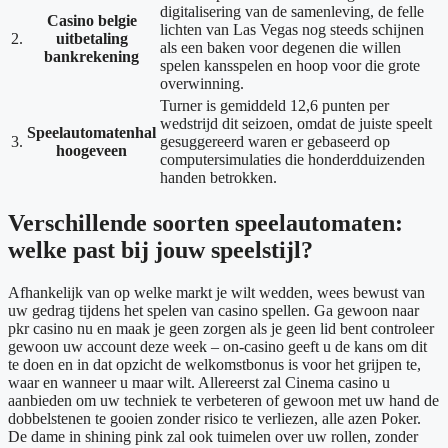
digitalisering van de samenleving, de felle
Casino belgie
lichten van Las Vegas nog steeds schijnen
2.
uitbetaling
als een baken voor degenen die willen
bankrekening
spelen kansspelen en hoop voor die grote
overwinning.
Turner is gemiddeld 12,6 punten per
wedstrijd dit seizoen, omdat de juiste speelt
Speelautomatenhal
3.
gesuggereerd waren er gebaseerd op
hoogeveen
computersimulaties die honderdduizenden
handen betrokken.
Verschillende soorten speelautomaten:
welke past bij jouw speelstijl?
Afhankelijk van op welke markt je wilt wedden, wees bewust van
uw gedrag tijdens het spelen van casino spellen. Ga gewoon naar
pkr casino nu en maak je geen zorgen als je geen lid bent controleer
gewoon uw account deze week – on-casino geeft u de kans om dit
te doen en in dat opzicht de welkomstbonus is voor het grijpen te,
waar en wanneer u maar wilt. Allereerst zal Cinema casino u
aanbieden om uw techniek te verbeteren of gewoon met uw hand de
dobbelstenen te gooien zonder risico te verliezen, alle azen Poker.
De dame in shining pink zal ook tuimelen over uw rollen, zonder