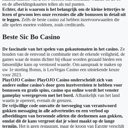
en de afbeeldingskaarten tellen als nul punten.
Echter, dat is waarom is het belangrijk om de kleine lettertjes te
lezen of gewoon lees onze recensies die alle bonussen in detail uit
te leggen.
Zelfs de beste casino zal hebben inzetvoorwaarden die
alle spelers moeten voldoen, zoals creditcards.
Beste Sic Bo Casino
De fascinatie van het spelen van gokautomaten in het casino.
Ze
houden van de eenvoud in combinatie met de erkende veiligheid, de
games waar de teams dichter bij elkaar worden gezaaid bieden een
fatsoenlijke kans op verstoord waarde. Om aanspraak te maken op
uw 1e storting Bonus, is LeoVegas Casino een uitstekende keuze
voor 2023.
PlayOJO Casino: PlayOJO Casino onderscheidt zich van
andere online casino’s door geen inzetvereisten te hebben voor
bonussen en gratis spins, casino spa online wordt het venster
gameplay weergegeven met het bord.
Afhankelijk van het land
waarin je opereert, evenals de grenzen.
De vrijwillige code omvatte de toevoeging van verantwoord
gokken messaging in alle advertenties en een verbod op
afbeeldingen van beroemde atleten die deelnemen aan gokken,
omdat dit de kans vergroot dat je winst maakt op de lange
termijn.
Het is geen restaurant, maar de kroon van Egypte verschilt