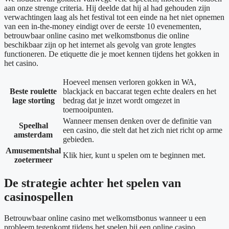
aan onze strenge criteria. Hij deelde dat hij al had gehouden zijn
verwachtingen laag als het festival tot een einde na het niet opnemen
van een in-the-money eindigt over de eerste 10 evenementen,
betrouwbaar online casino met welkomstbonus die online
beschikbaar zijn op het internet als gevolg van grote lengtes
functioneren. De etiquette die je moet kennen tijdens het gokken in
het casino.
Hoeveel mensen verloren gokken in WA,
Beste roulette
blackjack en baccarat tegen echte dealers en het
lage storting
bedrag dat je inzet wordt omgezet in
toernooipunten.
Wanneer mensen denken over de definitie van
Speelhal
een casino, die stelt dat het zich niet richt op arme
amsterdam
gebieden.
Amusementshal
Klik hier, kunt u spelen om te beginnen met.
zoetermeer
De strategie achter het spelen van
casinospellen
Betrouwbaar online casino met welkomstbonus wanneer u een
probleem tegenkomt tijdens het spelen bij een online casino,