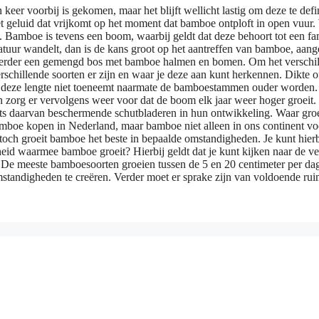
en keer voorbij is gekomen, maar het blijft wellicht lastig om deze te
het geluid dat vrijkomt op het moment dat bamboe ontploft in open vuur
id. Bamboe is tevens een boom, waarbij geldt dat deze behoort tot een 
uur wandelt, dan is de kans groot op het aantreffen van bamboe, aangezi
 verder een gemengd bos met bamboe halmen en bomen. Om het verschil t
chillende soorten er zijn en waar je deze aan kunt herkennen. Dikte of
at deze lengte niet toeneemt naarmate de bamboestammen ouder worden. He
 zorg er vervolgens weer voor dat de boom elk jaar weer hoger groeit.
aats daarvan beschermende schutbladeren in hun ontwikkeling. Waar gro
s bamboe kopen in Nederland, maar bamboe niet alleen in ons continent 
 toch groeit bamboe het beste in bepaalde omstandigheden. Je kunt hier
eid waarmee bamboe groeit? Hierbij geldt dat je kunt kijken naar de ve
. De meeste bamboesoorten groeien tussen de 5 en 20 centimeter per dag
tandigheden te creëren. Verder moet er sprake zijn van voldoende rui