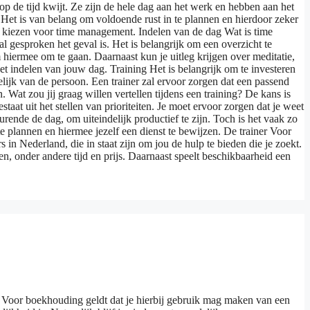
p de tijd kwijt. Ze zijn de hele dag aan het werk en hebben aan het
Het is van belang om voldoende rust in te plannen en hierdoor zeker
m te kiezen voor time management. Indelen van de dag Wat is time
gesproken het geval is. Het is belangrijk om een overzicht te
m hiermee om te gaan. Daarnaast kun je uitleg krijgen over meditatie,
t indelen van jouw dag. Training Het is belangrijk om te investeren
kelijk van de persoon. Een trainer zal ervoor zorgen dat een passend
Wat zou jij graag willen vertellen tijdens een training? De kans is
at uit het stellen van prioriteiten. Je moet ervoor zorgen dat je weet
urende de dag, om uiteindelijk productief te zijn. Toch is het vaak zo
plannen en hiermee jezelf een dienst te bewijzen. De trainer Voor
 in Nederland, die in staat zijn om jou de hulp te bieden die je zoekt.
en, onder andere tijd en prijs. Daarnaast speelt beschikbaarheid een
t. Voor boekhouding geldt dat je hierbij gebruik mag maken van een