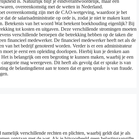
jkheid is. Natuurlijk blijf je eindverantwoordelijk, maar een
 bewaren, overeenkomstig met de wetten in Nederland.
s moet overeenkomstig zijn met de CAO-wetgeving, waardoor je het
dat de salarisadministratie op orde is, zodat je niet te maken kunt
en. Betekenis van het woord Wat betekent boekhouding eigenlijk? Bij
etrekking tot kosten en uitgaven. Deze verschillende stromingen moeten
evens verschillende beroepen die betrekking hebben op de taken die
en financieel medewerker. De financieel medewerker heeft net als de
n van het bedrijf genoteerd worden. Verder is er een administrateur
en moet je eerst een opleiding doorlopen. Hierbij kun je denken aan
n Het is belangrijk om een begroting te kunnen maken, waarbij je een
e categorie mag weergeven. Dit heeft als gevolg dat er sprake is van
ing de belastingdienst aan te tonen dat er geen sprake is van fraude.
jgen.
namelijk verschillende rechten en plichten, waarbij geldt dat je als
emen ontstaan met de wet. Als je bijvoorbeeld geen belastingaangifte