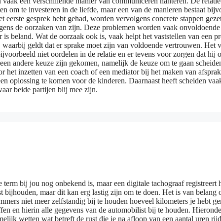
en vaak een verschillende manier van communiceren hanteren. De relatiec
ren om te investeren in de liefde, maar een van de manieren bestaat b
 eerste gesprek hebt gehad, worden vervolgens concrete stappen gezet 
volgens de oorzaken van zijn. Deze problemen worden vaak onvoldoende 
r is beland. Wat de oorzaak ook is, vaak helpt het vaststellen van een
aarbij geldt dat er sprake moet zijn van voldoende vertrouwen. Het ve
orbeeld niet oordelen in de relatie en er tevens voor zorgen dat hij of
ot een andere keuze zijn gekomen, namelijk de keuze om te gaan scheiden. 
 het inzetten van een coach of een mediator bij het maken van afsprak
een oplossing te komen voor de kinderen. Daarnaast heeft scheiden vaak
ar beide partijen blij mee zijn.
erm bij jou nog onbekend is, maar een digitale tachograaf registreert het
t bijhouden, maar dit kan erg lastig zijn om te doen. Het is van belang
mmers niet meer zelfstandig bij te houden hoeveel kilometers je hebt g
fen en hierin alle gegevens van de automobilist bij te houden. Hieronde
ijk wetten wat betreft de rust die je na afloop van een aantal uren rijd