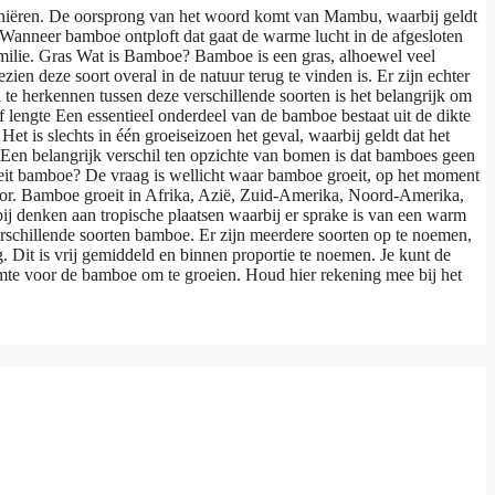
 definiëren. De oorsprong van het woord komt van Mambu, waarbij geldt
. Wanneer bamboe ontploft dat gaat de warme lucht in de afgesloten
familie. Gras Wat is Bamboe? Bamboe is een gras, alhoewel veel
en deze soort overal in de natuur terug te vinden is. Er zijn echter
e herkennen tussen deze verschillende soorten is het belangrijk om
 lengte Een essentieel onderdeel van de bamboe bestaat uit de dikte
t is slechts in één groeiseizoen het geval, waarbij geldt dat het
 Een belangrijk verschil ten opzichte van bomen is dat bamboes geen
eit bamboe? De vraag is wellicht waar bamboe groeit, op het moment
voor. Bamboe groeit in Afrika, Azië, Zuid-Amerika, Noord-Amerika,
bij denken aan tropische plaatsen waarbij er sprake is van een warm
rschillende soorten bamboe. Er zijn meerdere soorten op te noemen,
. Dit is vrij gemiddeld en binnen proportie te noemen. Je kunt de
mte voor de bamboe om te groeien. Houd hier rekening mee bij het