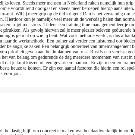
lijks leven. Steeds meer mensen in Nederland raken namelijk hun grip o
mie voortdurend doorgaat en steeds meer beroepen hierop aansluiten. 
burn-out. Wil jij meer grip op de tijd krijgen? Dan is het verstandig o
 Hierdoor kun je namelijk veel meer uit de werkdag halen dan normaal 
 maken krijgt met stress. Tijdens een training time management leer je o
egdrukken. Als gevolg hiervan zal je meer plezier beleven gedurende he
training is gericht op wie jij bent. Wat voor methode werkt, is dus afhan
aar de werkmethode. Een trainer zal verder een luisterend oor bieden. 
der belangrijke zaken Een belangrijk onderdeel van timemanagement besta
tra prioriteit geven aan het inplannen van rust. Rust is een vereiste ged
 het van belang om gedurende de dag meerdere momenten van rust in te 
t dat je kunt kiezen uit een gevarieerd aanbod. Er zijn meerdere trainers
este keuze te komen. Er zijn een aantal factoren die hierin een rol spel
is voor jou.
ij het lastig blijft om concreet te maken wat het daadwerkelijk inhoud