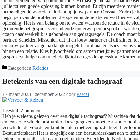
uit het verbeteren van communicatie. Het lastige hieraan is dat mens
jullie tot een goede oplossing kunnen komen. Er zijn meerdere manie
bemoedigende woorden uit richting jouw partner. Oorzaak Zodra je het
begrijpen van de problemen die spelen in de relatie en wat hier ver
oplossing. Het is van belang om te weten waarom de relatie in de sleu
gedurende het gesprek verschillende onderwerpen besproken worden, w
coach daadwerkelijk is gebonden aan gedragsregels. De coach moet bijvo
partner. Scheiden Misschien dat jij en jouw partner er al uit zijn en t
en jouw partner zo gemakkelijk mogelijk kunt maken. Kies tevens voor
binnen een relatie. Kies bijvoorbeeld om samen met jouw partner tot 
gesprek zal helpen om uiteindelijk tot een goede oplossing te komen wa
Categorieën
Relaties
Betekenis van een digitale tachograaf
17 maart 2023
1 december 2022
door
Pascal
Leestijd:
2
minuten
Heb je weleens gelezen over een digitale tachograaf? Misschien dat de t
en ten slotte wie de bestuurder. Deze gegevens moet je als automobilis
verschillende voordelen kunt behalen met een app. Je hoeft hierdoor i
Bestuurderskaart Het is mogelijk om een bestuurderskaart aan te schaf
iedere automobilist zich aan moet houden. Er gelden in Nederland namel