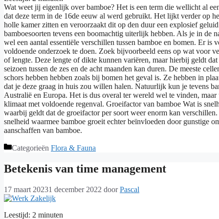
Wat weet jij eigenlijk over bamboe? Het is een term die wellicht al e
dat deze term in de 16de eeuw al werd gebruikt. Het lijkt verder op 
holle kamer zitten en veroorzaakt dit op den duur een explosief gelu
bamboesoorten tevens een boomachtig uiterlijk hebben. Als je in de nat
wel een aantal essentiële verschillen tussen bamboe en bomen. Er is
voldoende onderzoek te doen. Zoek bijvoorbeeld eens op wat voor vers
of lengte. Deze lengte of dikte kunnen variëren, maar hierbij geldt d
seizoen tussen de zes en de acht maanden kan duren. De meeste cellen
schors hebben hebben zoals bij bomen het geval is. Ze hebben in pl
dat je deze graag in huis zou willen halen. Natuurlijk kun je teven
Australië en Europa. Het is dus overal ter wereld wel te vinden, maar
klimaat met voldoende regenval. Groeifactor van bamboe Wat is snelh
waarbij geldt dat de groeifactor per soort weer enorm kan verschillen
snelheid waarmee bamboe groeit echter beïnvloeden door gunstige oms
aanschaffen van bamboe.
Categorieën
Flora & Fauna
Betekenis van time management
17 maart 2023
1 december 2022
door
Pascal
Leestijd:
2
minuten