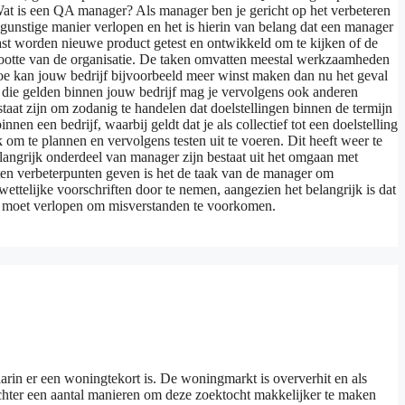
 Wat is een QA manager? Als manager ben je gericht op het verbeteren
gunstige manier verlopen en het is hierin van belang dat een manager
ast worden nieuwe product getest en ontwikkeld om te kijken of de
grootte van de organisatie. De taken omvatten meestal werkzaamheden
Hoe kan jouw bedrijf bijvoorbeeld meer winst maken dan nu het geval
 die gelden binnen jouw bedrijf mag je vervolgens ook anderen
taat zijn om zodanig te handelen dat doelstellingen binnen de termijn
n een bedrijf, waarbij geldt dat je als collectief tot een doelstelling
 om te plannen en vervolgens testen uit te voeren. Dit heeft weer te
angrijk onderdeel van manager zijn bestaat uit het omgaan met
nten verbeterpunten geven is het de taak van de manager om
 wettelijke voorschriften door te nemen, aangezien het belangrijk is dat
el moet verlopen om misverstanden te voorkomen.
arin er een woningtekort is. De woningmarkt is oververhit en als
 echter een aantal manieren om deze zoektocht makkelijker te maken