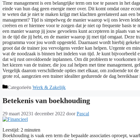
Time management is een belangrijke term om toe te passen in het dage
einde van hun dag geen energie meer over. Dit komt omdat onze econo
te weten dat je niet te maken krijgt met klachten gerelateerd aan een 
management? Tijd is simpelweg de manier waarop wij ons leven leiden.
creëren en er hiermee voor te zorgen dat je niet op frequente basis te
een manier waarop jij jouw gevoelens kunt accepteren in plaats van w
in de tijd die jij hebt, en de manier waarop jij met tijd omgaat. Deze 
programma voor jou wordt opgesteld. Daarnaast wordt hierbij gekeken n
groot dat de trainer jou vervolgens verder kan helpen. Urgente en min
wat de noodzaak is binnen het indelen van tijd. Je kunt bijvoorbeeld ex
dat wij rust onvoldoende inplannen. Om dit probleem te voorkomen is
het kiezen van de trainer, die jou zal helpen met time management, geld
Vergelijk daarom verschillende opties met elkaar, om zodoende tot de b
grote rol, aangezien een trainer idealiter gedurende de dag bereikbaar 
Categorieën
Werk & Zakelijk
Betekenis van boekhouding
29 maart 2023
1 december 2022
door
Pascal
Leestijd:
2
minuten
Boekhouding is vaak een term die bepaalde associaties oproept, waarb