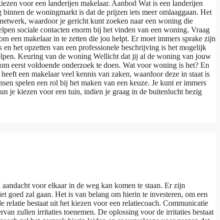
 kiezen voor een landerijen makelaar. Aanbod Wat is een landerijen
ng binnen de woningmarkt is dat de prijzen iets meer omlaaggaan. Het
l netwerk, waardoor je gericht kunt zoeken naar een woning die
elpen sociale contacten enorm bij het vinden van een woning. Vraag
om een makelaar in te zetten die jou helpt. Er moet immers sprake zijn
 en het opzetten van een professionele beschrijving is het mogelijk
 helpen. Keuring van de woning Wellicht dat jij al de woning van jouw
jk om eerst voldoende onderzoek te doen. Wat voor woning is het? En
heeft een makelaar veel kennis van zaken, waardoor deze in staat is
sen spelen een rol bij het maken van een keuze. Je kunt er immers
n je kiezen voor een tuin, indien je graag in de buitenlucht bezig
n aandacht voor elkaar in de weg kan komen te staan. Er zijn
niet goed zal gaan. Het is van belang om hierin te investeren, om een
 relatie bestaat uit het kiezen voor een relatiecoach. Communicatie
n zullen irritaties toenemen. De oplossing voor de irritaties bestaat