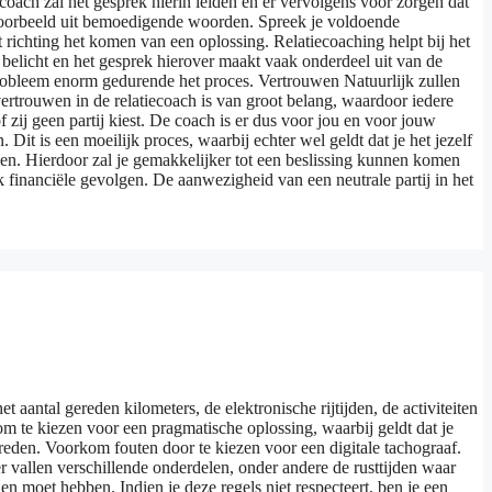
oach zal het gesprek hierin leiden en er vervolgens voor zorgen dat
ijvoorbeeld uit bemoedigende woorden. Spreek je voldoende
richting het komen van een oplossing. Relatiecoaching helpt bij het
belicht en het gesprek hierover maakt vaak onderdeel uit van de
 probleem enorm gedurende het proces. Vertrouwen Natuurlijk zullen
rtrouwen in de relatiecoach is van groot belang, waardoor iedere
 zij geen partij kiest. De coach is er dus voor jou en voor jouw
Dit is een moeilijk proces, waarbij echter wel geldt dat je het jezelf
en. Hierdoor zal je gemakkelijker tot een beslissing kunnen komen
 financiële gevolgen. De aanwezigheid van een neutrale partij in het
 aantal gereden kilometers, de elektronische rijtijden, de activiteiten
 om te kiezen voor een pragmatische oplossing, waarbij geldt dat je
ereden. Voorkom fouten door te kiezen voor een digitale tachograaf.
r vallen verschillende onderdelen, onder andere de rusttijden waar
en moet hebben. Indien je deze regels niet respecteert, ben je een