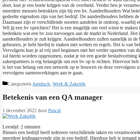
doet, kun je een boete krijgen van de overheid. Verder ben je verantw
meerdere mensen betrokken zijn bij een bv. Aandeelhouders Wat betek
gedeelte eigendom zijn van het bedrijf. De aandeelhouders hebben de 
Daarnaast zijn er verschillende soorten aandelen in omloop, waarbij
Wil jij een bv oprichten? Het is een mogelijk om veel winst te maken i
bedenken wat een bv zou toevoegen aan de markt in Nederland. Het is 
aandeelhouders je zult krijgen. Aandeelhouders zullen namelijk in de 
gebeuren, je hebt hierbij te maken met wetten en regels. Het is van be
Vervolgens kun je al vrij snel beginnen met het verder opzetten van d
zal hierin worden opgenomen, zodat je tot een goede besluitvorming k
zakenpartners is erg belangrijk om een bv op te richten. Hiervoor heb
is het van belang om een netwerk op te bouwen en deze vervolgens ui
vervolgens samenwerkingen aan te gaan.
Categorieën
Juridisch
,
Werk & Zakelijk
Betekenis van een QA manager
1 december 2022
door
Pascal
Leestijd:
2
minuten
Binnen een bedrijf heeft iedereen verschillende taken en verantwoorde
meerdere leidinggevende zijn in een bedrijf. Hierdoor heb je iemand 