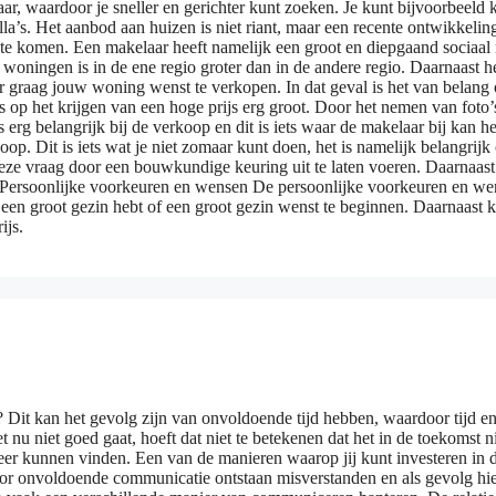
aar, waardoor je sneller en gerichter kunt zoeken. Je kunt bijvoorbeeld
la’s. Het aanbod aan huizen is niet riant, maar een recente ontwikkeli
is te komen. Een makelaar heeft namelijk een groot en diepgaand sociaa
woningen is in de ene regio groter dan in de andere regio. Daarnaast h
r graag jouw woning wenst te verkopen. In dat geval is het van belang 
op het krijgen van een hoge prijs erg groot. Door het nemen van foto’s
s erg belangrijk bij de verkoop en dit is iets waar de makelaar bij kan
op. Dit is iets wat je niet zomaar kunt doen, het is namelijk belangri
eze vraag door een bouwkundige keuring uit te laten voeren. Daarnaast 
 Persoonlijke voorkeuren en wensen De persoonlijke voorkeuren en wen
een groot gezin hebt of een groot gezin wenst te beginnen. Daarnaast ku
ijs.
de? Dit kan het gevolg zijn van onvoldoende tijd hebben, waardoor tijd e
t nu niet goed gaat, hoeft dat niet te betekenen dat het in de toekomst 
eer kunnen vinden. Een van de manieren waarop jij kunt investeren in de
or onvoldoende communicatie ontstaan misverstanden en als gevolg hierva