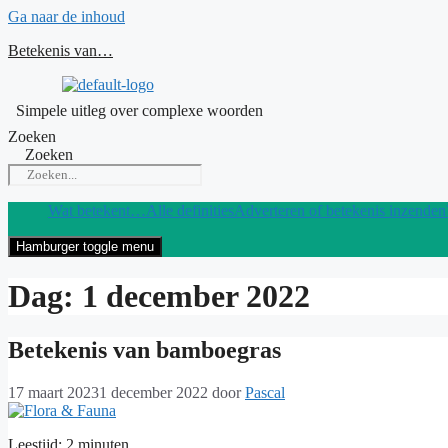
Ga naar de inhoud
Betekenis van…
Simpele uitleg over complexe woorden
Zoeken
Zoeken
Wat betekent…
Alle definities
Adverteren of betekenis inzenden
Hamburger toggle menu
Dag:
1 december 2022
Betekenis van bamboegras
17 maart 2023
1 december 2022
door
Pascal
Leestijd:
2
minuten