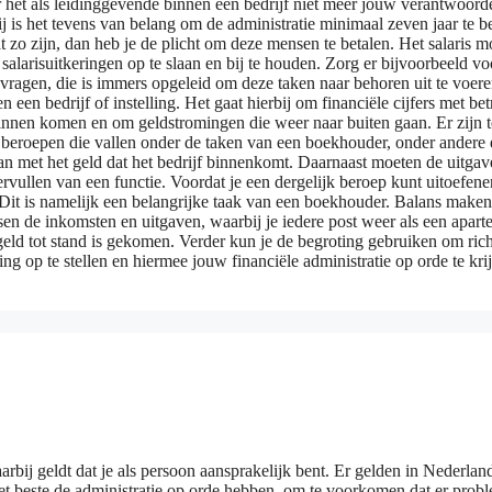
et als leidinggevende binnen een bedrijf niet meer jouw verantwoordeli
ij is het tevens van belang om de administratie minimaal zeven jaar te
at zo zijn, dan heb je de plicht om deze mensen te betalen. Het salari
risuitkeringen op te slaan en bij te houden. Zorg er bijvoorbeeld voor 
 vragen, die is immers opgeleid om deze taken naar behoren uit te voer
 een bedrijf of instelling. Het gaat hierbij om financiële cijfers met b
nnen komen en om geldstromingen die weer naar buiten gaan. Er zijn t
eroepen die vallen onder de taken van een boekhouder, onder andere e
 met het geld dat het bedrijf binnenkomt. Daarnaast moeten de uitgave
vervullen van een functie. Voordat je een dergelijk beroep kunt uitoefen
. Dit is namelijk een belangrijke taak van een boekhouder. Balans make
sen de inkomsten en uitgaven, waarbij je iedere post weer als een apart
eld tot stand is gekomen. Verder kun je de begroting gebruiken om richt
g op te stellen en hiermee jouw financiële administratie op orde te kri
ij geldt dat je als persoon aansprakelijk bent. Er gelden in Nederland 
et beste de administratie op orde hebben, om te voorkomen dat er probl