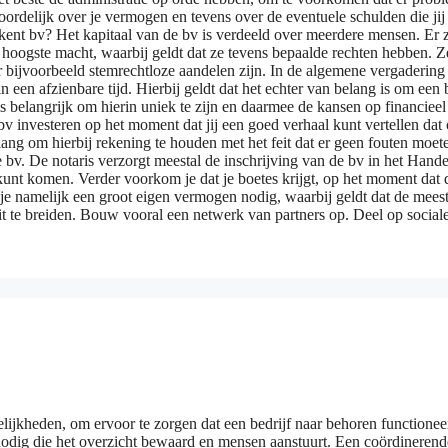
oordelijk over je vermogen en tevens over de eventuele schulden die jij
ent bv? Het kapitaal van de bv is verdeeld over meerdere mensen. Er z
hoogste macht, waarbij geldt dat ze tevens bepaalde rechten hebben. Ze
 er bijvoorbeeld stemrechtloze aandelen zijn. In de algemene vergaderi
n een afzienbare tijd. Hierbij geldt dat het echter van belang is om een 
belangrijk om hierin uniek te zijn en daarmee de kansen op financieel
bv investeren op het moment dat jij een goed verhaal kunt vertellen dat
lang om hierbij rekening te houden met het feit dat er geen fouten moete
e bv. De notaris verzorgt meestal de inschrijving van de bv in het Han
unt komen. Verder voorkom je dat je boetes krijgt, op het moment dat d
 je namelijk een groot eigen vermogen nodig, waarbij geldt dat de mees
t te breiden. Bouw vooral een netwerk van partners op. Deel op social
lijkheden, om ervoor te zorgen dat een bedrijf naar behoren functioneert
nodig die het overzicht bewaard en mensen aanstuurt. Een coördinerend