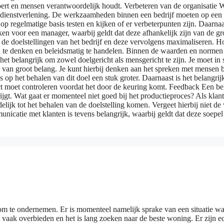
voert en mensen verantwoordelijk houdt. Verbeteren van de organisatie
e dienstverlening. De werkzaamheden binnen een bedrijf moeten op een 
p regelmatige basis testen en kijken of er verbeterpunten zijn. Daarna
ken voor een manager, waarbij geldt dat deze afhankelijk zijn van de 
 de doelstellingen van het bedrijf en deze vervolgens maximaliseren. 
na te denken en beleidsmatig te handelen. Binnen de waarden en normen
t belangrijk om zowel doelgericht als mensgericht te zijn. Je moet in s
n groot belang. Je kunt hierbij denken aan het spreken met mensen binne
op het behalen van dit doel een stuk groter. Daarnaast is het belangrijk
t moet controleren voordat het door de keuring komt. Feedback Een bel
rijgt. Wat gaat er momenteel niet goed bij het productieproces? Als kla
elijk tot het behalen van de doelstelling komen. Vergeet hierbij niet de
nicatie met klanten is tevens belangrijk, waarbij geldt dat deze soep
om te ondernemen. Er is momenteel namelijk sprake van een situatie wa
et vaak overbieden en het is lang zoeken naar de beste woning. Er zijn