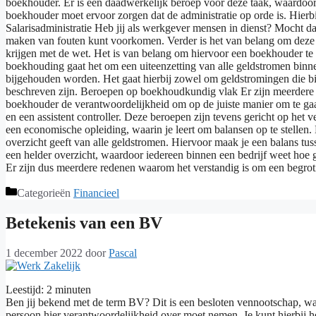
boekhouder. Er is een daadwerkelijk beroep voor deze taak, waardoor h
boekhouder moet ervoor zorgen dat de administratie op orde is. Hierb
Salarisadministratie Heb jij als werkgever mensen in dienst? Mocht d
maken van fouten kunt voorkomen. Verder is het van belang om deze sala
krijgen met de wet. Het is van belang om hiervoor een boekhouder te
boekhouding gaat het om een uiteenzetting van alle geldstromen binnen
bijgehouden worden. Het gaat hierbij zowel om geldstromingen die bi
beschreven zijn. Beroepen op boekhoudkundig vlak Er zijn meerdere b
boekhouder de verantwoordelijkheid om op de juiste manier om te gaan
en een assistent controller. Deze beroepen zijn tevens gericht op het 
een economische opleiding, waarin je leert om balansen op te stellen
overzicht geeft van alle geldstromen. Hiervoor maak je een balans tus
een helder overzicht, waardoor iedereen binnen een bedrijf weet hoe g
Er zijn dus meerdere redenen waarom het verstandig is om een begrotin
Categorieën
Financieel
Betekenis van een BV
1 december 2022
door
Pascal
Leestijd:
2
minuten
Ben jij bekend met de term BV? Dit is een besloten vennootschap, waarb
persoon hier verantwoordelijkheid over moet nemen. Je kunt hierbij h