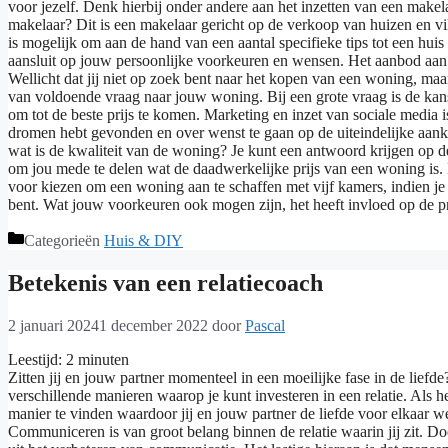
voor jezelf. Denk hierbij onder andere aan het inzetten van een makel
makelaar? Dit is een makelaar gericht op de verkoop van huizen en vil
is mogelijk om aan de hand van een aantal specifieke tips tot een hu
aansluit op jouw persoonlijke voorkeuren en wensen. Het aanbod aan 
Wellicht dat jij niet op zoek bent naar het kopen van een woning, maa
van voldoende vraag naar jouw woning. Bij een grote vraag is de kans 
om tot de beste prijs te komen. Marketing en inzet van sociale media i
dromen hebt gevonden en over wenst te gaan op de uiteindelijke aanko
wat is de kwaliteit van de woning? Je kunt een antwoord krijgen op d
om jou mede te delen wat de daadwerkelijke prijs van een woning is.
voor kiezen om een woning aan te schaffen met vijf kamers, indien je 
bent. Wat jouw voorkeuren ook mogen zijn, het heeft invloed op de pr
Categorieën
Huis & DIY
Betekenis van een relatiecoach
2 januari 2024
1 december 2022
door
Pascal
Leestijd:
2
minuten
Zitten jij en jouw partner momenteel in een moeilijke fase in de lief
verschillende manieren waarop je kunt investeren in een relatie. Als he
manier te vinden waardoor jij en jouw partner de liefde voor elkaar w
Communiceren is van groot belang binnen de relatie waarin jij zit. Do