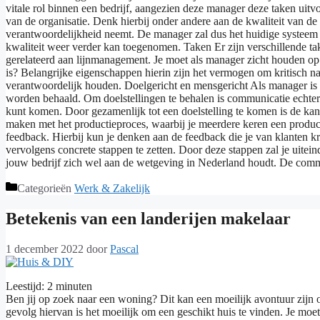
vitale rol binnen een bedrijf, aangezien deze manager deze taken uit
van de organisatie. Denk hierbij onder andere aan de kwaliteit van d
verantwoordelijkheid neemt. De manager zal dus het huidige systeem o
kwaliteit weer verder kan toegenomen. Taken Er zijn verschillende ta
gerelateerd aan lijnmanagement. Je moet als manager zicht houden op
is? Belangrijke eigenschappen hierin zijn het vermogen om kritisch 
verantwoordelijk houden. Doelgericht en mensgericht Als manager is he
worden behaald. Om doelstellingen te behalen is communicatie echter va
kunt komen. Door gezamenlijk tot een doelstelling te komen is de kans 
maken met het productieproces, waarbij je meerdere keren een produc
feedback. Hierbij kun je denken aan de feedback die je van klanten k
vervolgens concrete stappen te zetten. Door deze stappen zal je uiteind
jouw bedrijf zich wel aan de wetgeving in Nederland houdt. De commu
Categorieën
Werk & Zakelijk
Betekenis van een landerijen makelaar
1 december 2022
door
Pascal
Leestijd:
2
minuten
Ben jij op zoek naar een woning? Dit kan een moeilijk avontuur zijn 
gevolg hiervan is het moeilijk om een geschikt huis te vinden. Je mo