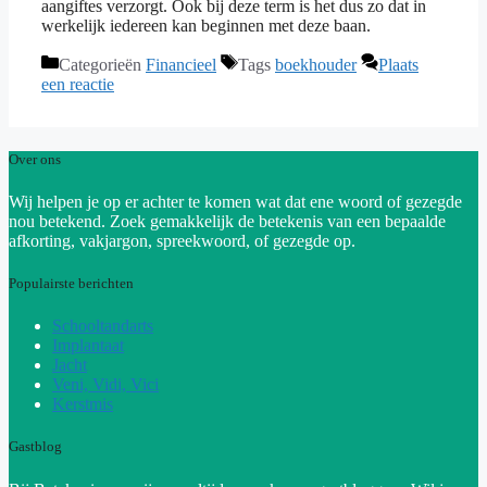
aangiftes verzorgt. Ook bij deze term is het dus zo dat in
werkelijk iedereen kan beginnen met deze baan.
Categorieën
Financieel
Tags
boekhouder
Plaats
een reactie
Over ons
Wij helpen je op er achter te komen wat dat ene woord of gezegde
nou betekend. Zoek gemakkelijk de betekenis van een bepaalde
afkorting, vakjargon, spreekwoord, of gezegde op.
Populairste berichten
Schooltandarts
Implantaat
Jacht
Veni, Vidi, Vici
Kerstmis
Gastblog