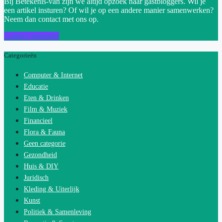
Bij Betekenis-van zijn we altijd opzoek naar gastbloggers. Wil je
een artikel insturen? Of wil je op een andere manier samenwerken?
Neem dan contact met ons op.
Contact opnemen
Categorieën
Computer & Internet
Educatie
Eten & Drinken
Film & Muziek
Financieel
Flora & Fauna
Geen categorie
Gezondheid
Huis & DIY
Juridisch
Kleding & Uiterlijk
Kunst
Politiek & Samenleving