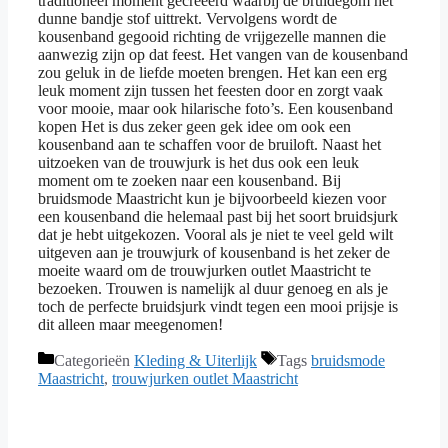
traditioneel moment gecreëerd waarbij de bruidegom het
dunne bandje stof uittrekt. Vervolgens wordt de
kousenband gegooid richting de vrijgezelle mannen die
aanwezig zijn op dat feest. Het vangen van de kousenband
zou geluk in de liefde moeten brengen. Het kan een erg
leuk moment zijn tussen het feesten door en zorgt vaak
voor mooie, maar ook hilarische foto’s. Een kousenband
kopen Het is dus zeker geen gek idee om ook een
kousenband aan te schaffen voor de bruiloft. Naast het
uitzoeken van de trouwjurk is het dus ook een leuk
moment om te zoeken naar een kousenband. Bij
bruidsmode Maastricht kun je bijvoorbeeld kiezen voor
een kousenband die helemaal past bij het soort bruidsjurk
dat je hebt uitgekozen. Vooral als je niet te veel geld wilt
uitgeven aan je trouwjurk of kousenband is het zeker de
moeite waard om de trouwjurken outlet Maastricht te
bezoeken. Trouwen is namelijk al duur genoeg en als je
toch de perfecte bruidsjurk vindt tegen een mooi prijsje is
dit alleen maar meegenomen!
Categorieën
Kleding & Uiterlijk
Tags
bruidsmode
Maastricht
,
trouwjurken outlet Maastricht