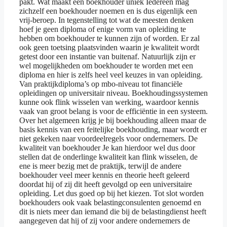
pakt. Wat maakt een boekhouder uniek Iedereen mag
zichzelf een boekhouder noemen en is dus eigenlijk een
vrij-beroep. In tegenstelling tot wat de meesten denken
hoef je geen diploma of enige vorm van opleiding te
hebben om boekhouder te kunnen zijn of worden. Er zal
ook geen toetsing plaatsvinden waarin je kwaliteit wordt
getest door een instantie van buitenaf. Natuurlijk zijn er
wel mogelijkheden om boekhouder te worden met een
diploma en hier is zelfs heel veel keuzes in van opleiding.
Van praktijkdiploma’s op mbo-niveau tot financiële
opleidingen op universitair niveau. Boekhoudingssystemen
kunne ook flink wisselen van werking, waardoor kennis
vaak van groot belang is voor de efficiëntie in een systeem.
Over het algemeen krijg je bij boekhouding alleen maar de
basis kennis van een feitelijke boekhouding, maar wordt er
niet gekeken naar voordeelregels voor ondernemers. De
kwaliteit van boekhouder Je kan hierdoor wel dus door
stellen dat de onderlinge kwaliteit kan flink wisselen, de
ene is meer bezig met de praktijk, terwijl de andere
boekhouder veel meer kennis en theorie heeft geleerd
doordat hij of zij dit heeft gevolgd op een universitaire
opleiding. Let dus goed op bij het kiezen. Tot slot worden
boekhouders ook vaak belastingconsulenten genoemd en
dit is niets meer dan iemand die bij de belastingdienst heeft
aangegeven dat hij of zij voor andere ondernemers de