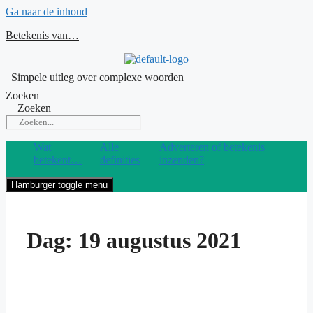
Ga naar de inhoud
Betekenis van…
Simpele uitleg over complexe woorden
Zoeken
Zoeken
Wat
Alle
Adverteren of betekenis
betekent…
definities
inzenden?
Hamburger toggle menu
Dag:
19 augustus 2021