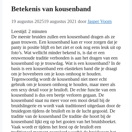
Betekenis van kousenband
19 augustus 2025
19 augustus 2021
door
Jasper Voorn
Leestijd:
2
minuten
De meeste bruiden zullen een kousenband dragen als ze
gaan trouwen. Een kousenband kan er voor zorgen dat je
panty in positie blijft en het ziet er ook nog eens leuk uit op
foto’s. Wat wellicht minder bekend is, is dat er een
eeuwenoude traditie verbonden is aan het dragen van een
kousenband op je trouwdag. Wat is een kousenband? In de
basis is een kousenband een elastieken band die je draagt
om je bovenbeen om je kous omhoog te houden.
Tegenwoordig wordt de kousenband niet meer echt
gebruik om je kousen omhoog te houden, maar meer als
een sexy detail voor je bruiloft. De echte functie van een
kousenband is dus een beetje verloren gegaan. De
kousenband staat nu meer voor een mooi detail bij de
bruidslingerie en wordt vaak traditioneel uitgedaan door de
bruidegom tijdens de bruiloft en in de lucht gegooid. De
traditie van de kousenband De traditie die hoort bij de
kousenband lijkt erg op het gooien van het bruidsboeket.
Vaak wordt er tijdens het feest op de bruiloft een